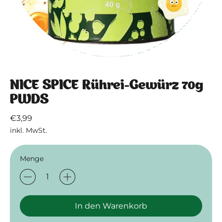
NICE SPICE Rührei-Gewürz 70g
PWDS
Normaler Preis
€3,99
inkl. MwSt.
Menge
In den Warenkorb